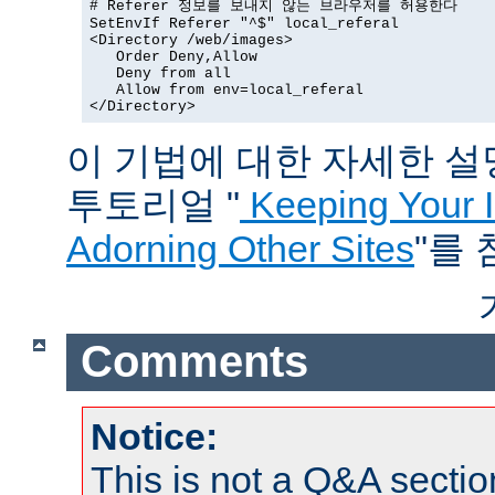
# Referer 정보를 보내지 않는 브라우저를 허용한다

SetEnvIf Referer "^$" local_referal

<Directory /web/images>

   Order Deny,Allow

   Deny from all

   Allow from env=local_referal

</Directory>
이 기법에 대한 자세한 설명은
투토리얼 "
Keeping Your 
Adorning Other Sites
"를
Comments
Notice:
This is not a Q&A sect