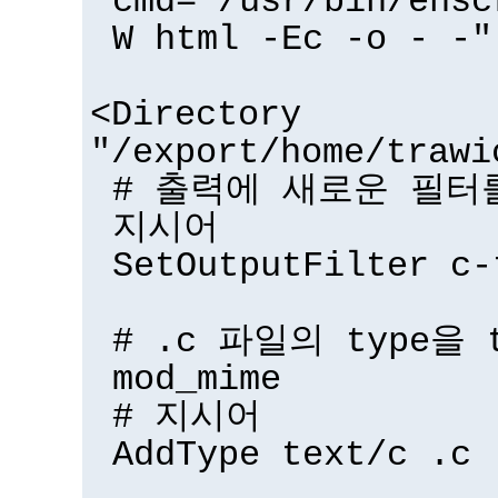
cmd="/usr/bin/ensc
W html -Ec -o - -"
<Directory
"/export/home/trawi
# 출력에 새로운 필터를
지시어
SetOutputFilter c-
# .c 파일의 type을 
mod_mime
# 지시어
AddType text/c .c