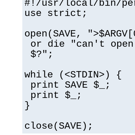
#!/usr/local/bin/pe
use strict;
open(SAVE, ">$ARGV[
or die "can't open
$?";
while (<STDIN>) {
print SAVE $_;
print $_;
}
close(SAVE);