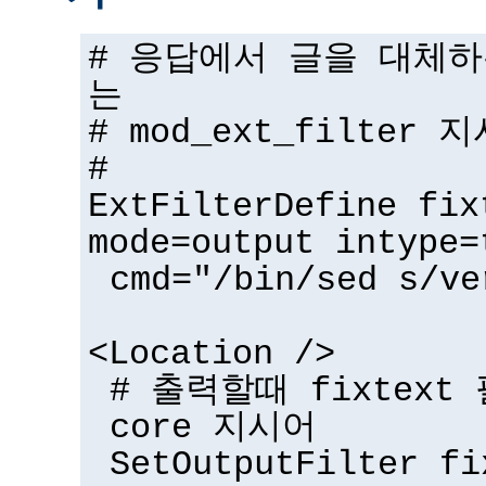
# 응답에서 글을 대체
는
# mod_ext_filter 
#
ExtFilterDefine fix
mode=output intype=
cmd="/bin/sed s/ve
<Location />
# 출력할때 fixtex
core 지시어
SetOutputFilter fi