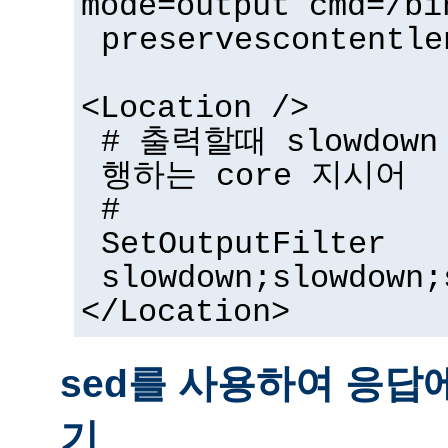
mode=output cmd=/bi
preservescontentle
<Location />
# 출력할때 slowdow
행하는 core 지시어
#
SetOutputFilter
slowdown;slowdown;
</Location>
sed를 사용하여 응답
기