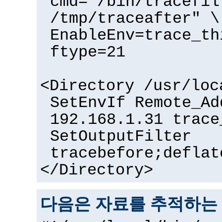
cmd="/bin/tracefil
/tmp/traceafter" \
EnableEnv=trace_th
ftype=21
<Directory /usr/loc
SetEnvIf Remote_Ad
192.168.1.31 trace
SetOutputFilter
tracebefore;deflat
</Directory>
다음은 자료를 추적하는