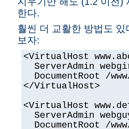
지우기만 해도 (1.2 이전
한다.
훨씬 더 교활한 방법도 있
보자:
<VirtualHost www.ab
ServerAdmin webgi
DocumentRoot /www
</VirtualHost>
<VirtualHost www.de
ServerAdmin webgu
DocumentRoot /www