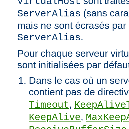
sont trait
VirtualHost
(sans cara
ServerAlias
mais ne sont écrasés par 
.
ServerAlias
Pour chaque serveur virtu
sont initialisées par défaut
Dans le cas où un serve
contient pas de directi
,
Timeout
KeepAlive
,
KeepAlive
MaxKeep