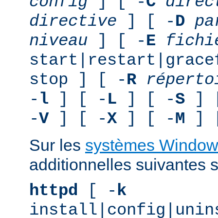
config
] [ -
C
direc
directive
] [ -
D
pa
niveau
] [ -
E
fichi
start|restart|grace
stop ] [ -
R
réperto
-
l
] [ -
L
] [ -
S
] 
-
V
] [ -
X
] [ -
M
] 
Sur les
systèmes Window
additionnelles suivantes s
httpd
[ -
k
install|config|unin