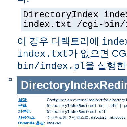
DirectoryIndex inde
index.txt /cgi-bin/
이 경우 디렉토리에
inde
가 없으면 C
index.txt
을 실행한
bin/index.pl
DirectoryIndexRedi
설명:
Configures an external redirect for directory
문법:
DirectoryIndexRedirect on | off | 
기본값:
DirectoryIndexRedirect off
사용장소:
주서버설정, 가상호스트, directory, .htaccess
Override 옵션:
Indexes