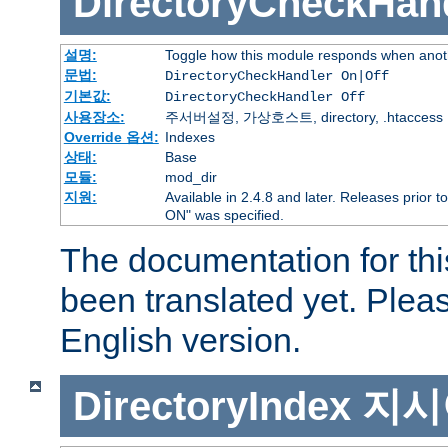
DirectoryCheckHan
설명:
Toggle how this module responds when anoth
문법:
DirectoryCheckHandler On|Off
기본값:
DirectoryCheckHandler Off
사용장소:
주서버설정, 가상호스트, directory, .htaccess
Override 옵션:
Indexes
상태:
Base
모듈:
mod_dir
지원:
Available in 2.4.8 and later. Releases prior t
ON" was specified.
The documentation for thi
been translated yet. Plea
English version.
DirectoryIndex
지시