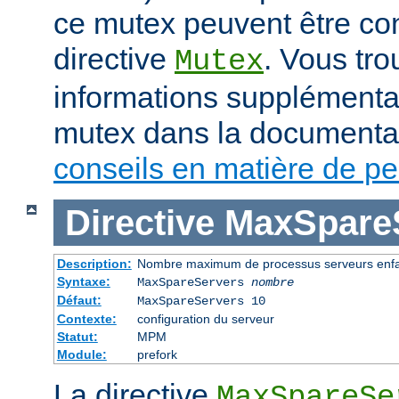
ce mutex peuvent être con
directive
. Vous tr
Mutex
informations supplémenta
mutex dans la documenta
conseils en matière de p
Directive
MaxSpare
Description:
Nombre maximum de processus serveurs enfan
Syntaxe:
MaxSpareServers
nombre
Défaut:
MaxSpareServers 10
Contexte:
configuration du serveur
Statut:
MPM
Module:
prefork
La directive
MaxSpareSe