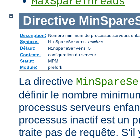
MaxSpareThreads
Directive
MinSpareS
Description:
Nombre minimum de processus serveurs enfant
Syntaxe:
MinSpareServers
nombre
Défaut:
MinSpareServers 5
Contexte:
configuration du serveur
Statut:
MPM
Module:
prefork
La directive
MinSpareSe
définir le nombre minimu
processus serveurs enfa
processus inactif est un 
traite pas de requête. S'il