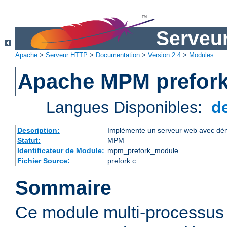
Serveu
Apache
>
Serveur HTTP
>
Documentation
>
Version 2.4
>
Modules
Apache MPM prefor
Langues Disponibles:
d
Description:
Implémente un serveur web avec dém
Statut:
MPM
Identificateur de Module:
mpm_prefork_module
Fichier Source:
prefork.c
Sommaire
Ce module multi-processu